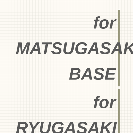
for
MATSUGASAK
BASE
for
RYUGASAKI