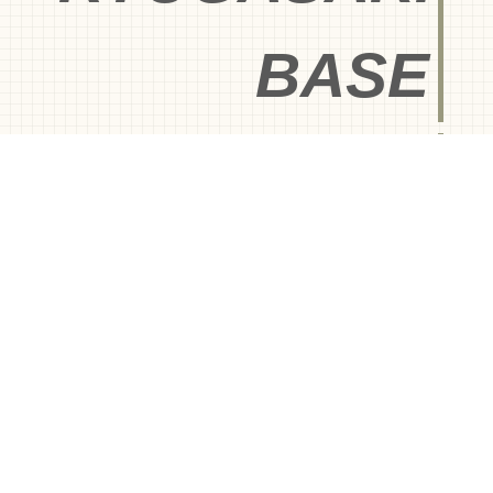
BASE
for MASUO
BASE